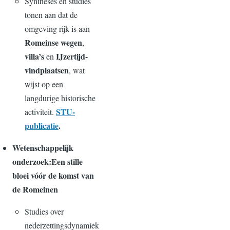
Syntheses en studies
tonen aan dat de
omgeving rijk is aan
Romeinse wegen
,
villa’s
IJzertijd-
en
vindplaatsen
, wat
wijst op een
langdurige historische
STU-
activiteit.
publicatie
.
Wetenschappelijk
onderzoek:Een stille
bloei vóór de komst van
de Romeinen
Studies over
nederzettingsdynamiek