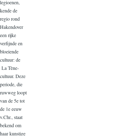
legioenen,
kende de
regio rond
Hakendover
een rijke
verfijnde en
bloeiende
cultuur: de
La Tène-
cultuur
. Deze
periode, die
ruwweg loopt
van de 5e tot
de 1e eeuw
v.Chr., staat
bekend om
haar
kunstige