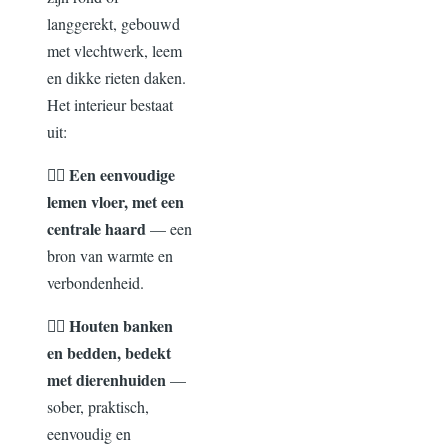
langgerekt, gebouwd
met vlechtwerk, leem
en dikke rieten daken.
Het i
nterieur bestaat
uit:
👉🏾
Een e
envoudige
lemen vloer, met een
centrale haard
— een
bron van warmte en
verbondenheid.
👉🏾 Houten banken
en bedden, bedekt
met dierenhuiden
—
sober, praktisch,
eenvoudig en