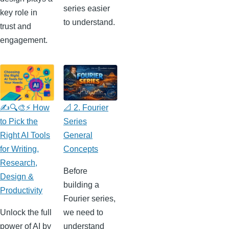
series easier
key role in
to understand.
trust and
engagement.
✍️🔍🎨⚡ How
📐 2. Fourier
to Pick the
Series
Right AI Tools
General
for Writing,
Concepts
Research,
Before
Design &
building a
Productivity
Fourier series,
Unlock the full
we need to
power of AI by
understand