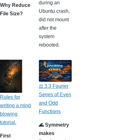
during an
Why Reduce
Ubuntu crash,
File Size?
did not mount
after the
system
rebooted.
⚖️ 3.3 Fourier
Series of Even
Rules for
and Odd
writing a mind
Functions
blowing
tutorial.
🌊 Symmetry
makes
First