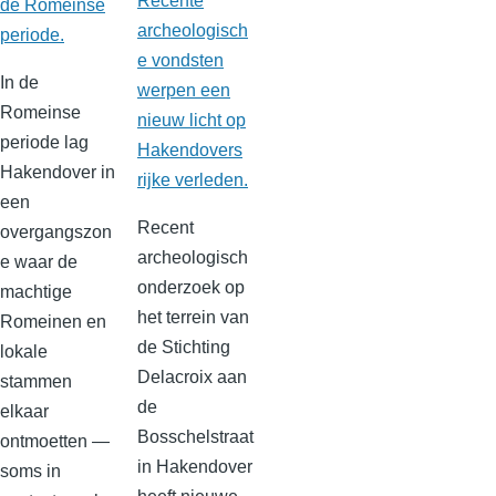
Recente
de Romeinse
archeologisch
periode.
e vondsten
In de
werpen een
Romeinse
nieuw licht op
periode lag
Hakendovers
Hakendover in
rijke verleden.
een
Recent
overgangszon
archeologisch
e waar de
onderzoek op
machtige
het terrein van
Romeinen en
de Stichting
lokale
Delacroix aan
stammen
de
elkaar
Bosschelstraat
ontmoetten —
in Hakendover
soms in