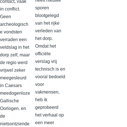
heeft nieuwe
contact, vaak
sporen
in conflict.
blootgelegd
Geen
van het rijke
archeologisch
verleden van
e vondsten
het dorp.
verraden een
Omdat het
veldslag in het
officiële
dorp zelf, maar
verslag vrij
de regio werd
technisch is en
vrijwel zeker
vooral bedoeld
meegesleurd
voor
in Caesars
vakmensen,
meedogenloze
heb ik
Gallische
geprobeerd
Oorlogen. en
het verhaal op
de
een meer
nietsontziende