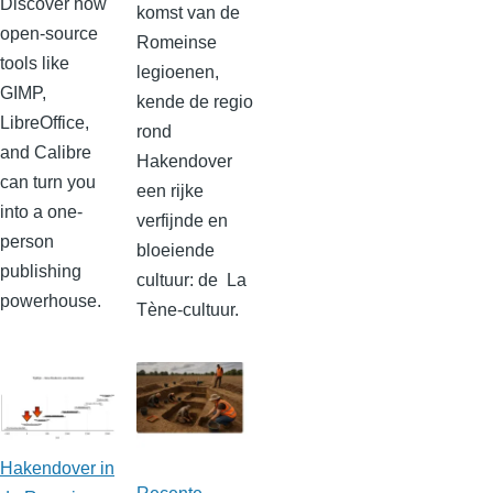
Discover how
komst van de
open-source
Romeinse
tools like
legioenen,
GIMP,
kende de regio
LibreOffice,
rond
and Calibre
Hakendover
can turn you
een rijke
into a one-
verfijnde en
person
bloeiende
publishing
cultuur: de
La
powerhouse.
Tène-cultuur
.
Hakendover in