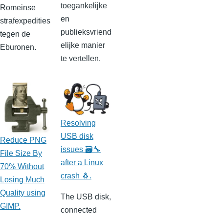
toegankelijke
Romeinse
en
strafexpedities
publieksvriend
tegen de
elijke manier
Eburonen.
te vertellen.
Resolving
USB disk
Reduce PNG
issues 🗃️🔧
File Size By
after a Linux
70% Without
crash 🐧.
Losing Much
Quality using
The USB disk,
GIMP.
connected