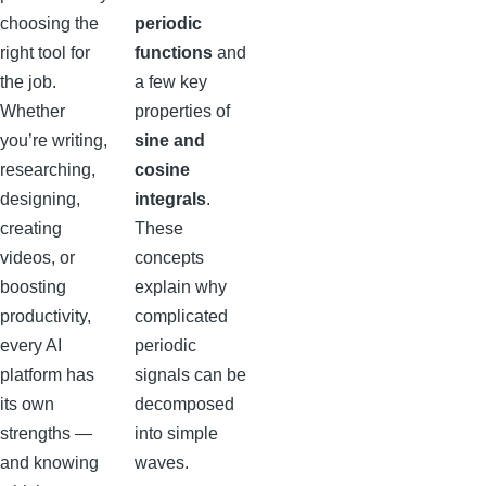
choosing the
periodic
right tool for
functions
and
the job.
a few key
Whether
properties of
you’re writing,
sine and
researching,
cosine
designing,
integrals
.
creating
These
videos, or
concepts
boosting
explain why
productivity,
complicated
every AI
periodic
platform has
signals can be
its own
decomposed
strengths —
into simple
and knowing
waves.